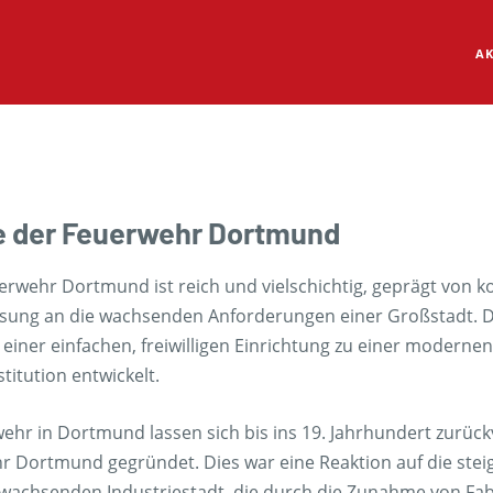
AK
e der Feuerwehr Dortmund
erwehr Dortmund ist reich und vielschichtig, geprägt von ko
sung an die wachsenden Anforderungen einer Großstadt. D
einer einfachen, freiwilligen Einrichtung zu einer moderne
titution entwickelt.
ehr in Dortmund lassen sich bis ins 19. Jahrhundert zurüc
ehr Dortmund gegründet. Dies war eine Reaktion auf die ste
 wachsenden Industriestadt, die durch die Zunahme von Fab