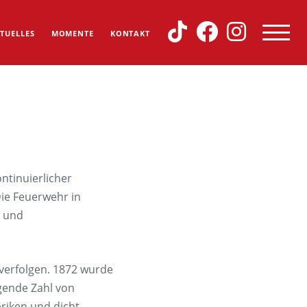
TUELLES
MOMENTE
KONTAKT
ntinuierlicher
ie Feuerwehr in
n und
kverfolgen. 1872 wurde
igende Zahl von
riken und dicht