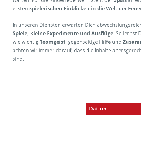
warten. Für die Kinderfeuerwehr steht der
Spaß
an er
ersten
spielerischen Einblicken in die Welt der Feu
In unseren Diensten erwarten Dich abwechslungsreich
Spiele, kleine Experimente und Ausflüge
. So lernst 
wie wichtig
Teamgeist
, gegenseitige
Hilfe
und
Zusam
achten wir immer darauf, dass die Inhalte altersgere
sind.
Datum