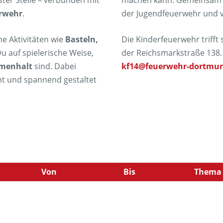
ster Stelle – verbunden mit
machen kann. Gemeinsam le
erwehr
.
der Jugendfeuerwehr und vie
e Aktivitäten wie
Basteln,
Die Kinderfeuerwehr trifft 
Du auf spielerische Weise,
der Reichsmarkstraße 138
menhalt
sind. Dabei
kf14@feuerwehr-dortmu
cht und spannend gestaltet
Von
Bis
Thema