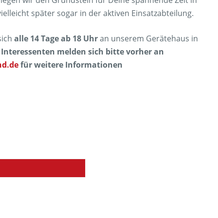
gen wir den Grundstein für Deine spannende Zeit in
lleicht später sogar in der aktiven Einsatzabteilung.
sich
alle 14 Tage ab 18 Uhr
an unserem Gerätehaus in
.
Interessenten melden sich bitte vorher an
nd.de
für weitere Informationen