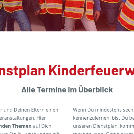
nstplan Kinderfeuer
Alle Termine im Überblick
ir und Deinen Eltern einen
Wenn Du mindestens sechs 
eranstaltungen. Hier
kennenzulernen, bist Du be
nden Themen
auf Dich
unseren Dienstplan, komm 