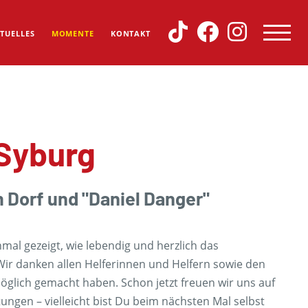
TUELLES
MOMENTE
KONTAKT
 Syburg
 Dorf und "Daniel Danger"
nmal gezeigt, wie lebendig und herzlich das
 Wir danken allen Helferinnen und Helfern sowie den
möglich gemacht haben. Schon jetzt freuen wir uns auf
ngen – vielleicht bist Du beim nächsten Mal selbst